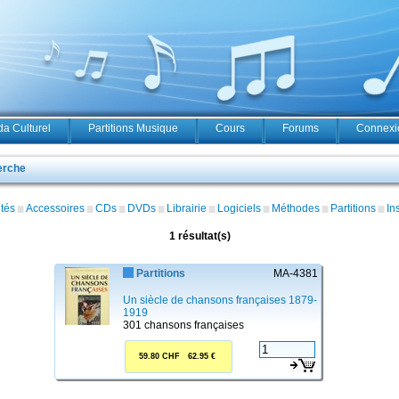
a Culturel
Partitions Musique
Cours
Forums
Connexio
erche
tés
Accessoires
CDs
DVDs
Librairie
Logiciels
Méthodes
Partitions
In
1 résultat(s)
Partitions
MA-4381
Un siècle de chansons françaises 1879-
1919
301 chansons françaises
59.80 CHF 62.95 €