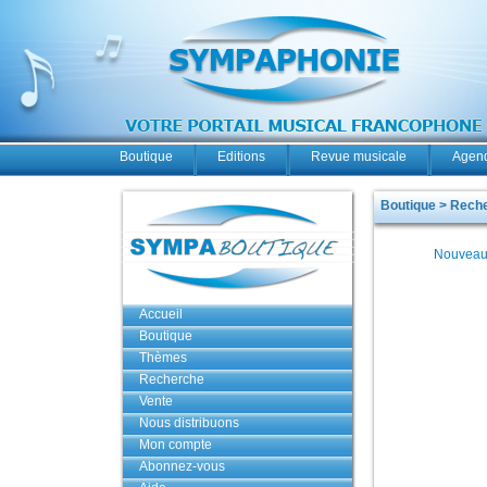
Boutique
Editions
Revue musicale
Agend
Boutique > Rech
Nouveau
Accueil
Boutique
Thèmes
Recherche
Vente
Nous distribuons
Mon compte
Abonnez-vous