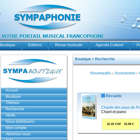
Boutique
Editions
Revue musicale
Agenda Culturel
P
Boutique > Recherche
Nouveautés
Accessoires
Accueil
Recueils
Boutique
Thèmes
Chants des pays de F
Recherche
Chant et piano
Vente
Nous distribuons
32.20 CHF 33.89 €
Mon compte
Abonnez-vous