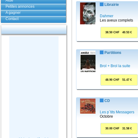
Aide
Librairie
Petites annonces
A gagner
Dahmer
Contact
Les aveux complets
38.50 CHF 40.53 €
Partitions
Brol + Brol la suite
48.90 CHF 51.47 €
CD
Les p´tits Messagers
Octobre
30.00 CHF 31.58 €