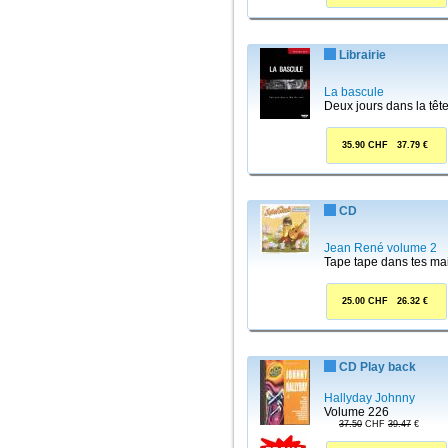
Librairie
La bascule
Deux jours dans la têt
35.90 CHF 37.79 €
CD
Jean René volume 2
Tape tape dans tes ma
25.00 CHF 26.32 €
CD Play back
Hallyday Johnny
Volume 226
37.50
CHF
39.47
€