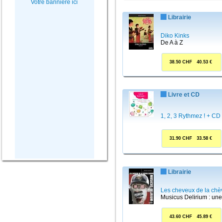
Votre bannière ici
Librairie
Diko Kinks
De A à Z
38.50 CHF 40.53 €
Livre et CD
1, 2, 3 Rythmez ! + CD
31.90 CHF 33.58 €
Librairie
Les cheveux de la chè
Musicus Delirium : une
43.60 CHF 45.89 €