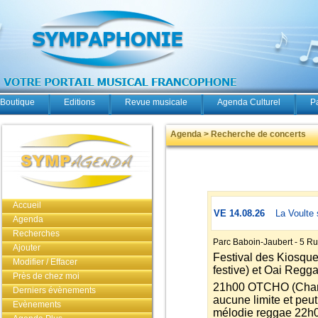
Boutique
Editions
Revue musicale
Agenda Culturel
P
Agenda > Recherche de concerts
Accueil
VE 14.08.26
La Voulte
Agenda
Recherches
Parc Baboin-Jaubert - 5 R
Ajouter
Festival des Kiosq
Modifier / Effacer
festive) et Oai Regg
Près de chez moi
21h00 OTCHO (Chanso
Derniers évènements
aucune limite et peut
Evènements
mélodie reggae 22