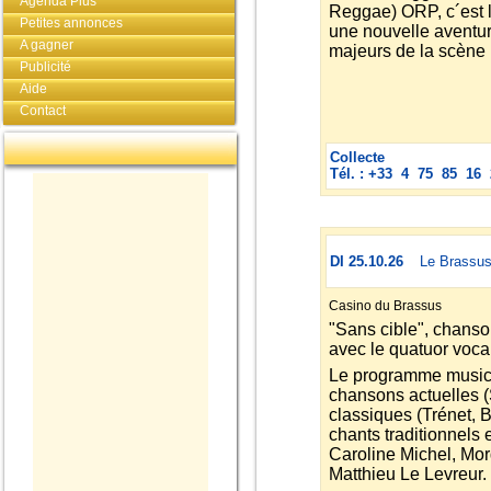
Agenda Plus
Reggae) ORP, c´est l
Petites annonces
une nouvelle aventur
A gagner
majeurs de la scène
Publicité
Aide
Contact
Collecte
Tél. : +33 4 75 85 16 
DI 25.10.26
Le Brassu
Casino du Brassus
"Sans cible", chanso
avec le quatuor voc
Le programme musica
chansons actuelles (
classiques (Trénet, B
chants traditionnels 
Caroline Michel, Mor
Matthieu Le Levreur.