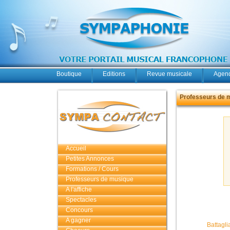
Boutique
Editions
Revue musicale
Agend
Professeurs de 
Accueil
Petites Annonces
Formations / Cours
Professeurs de musique
A l'affiche
Spectacles
Concours
A gagner
Battagli