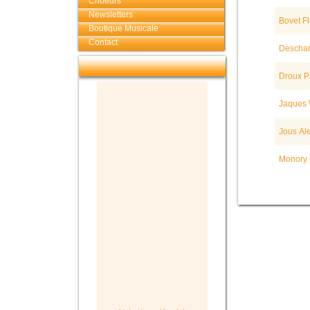
Choeurs
Newsletters
Bovet Fl
Boutique Musicale
Contact
Descham
Droux P
Jaques W
Jous Al
Monory 