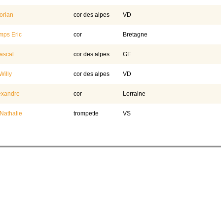
orian
cor des alpes
VD
ps Eric
cor
Bretagne
ascal
cor des alpes
GE
illy
cor des alpes
VD
exandre
cor
Lorraine
Nathalie
trompette
VS