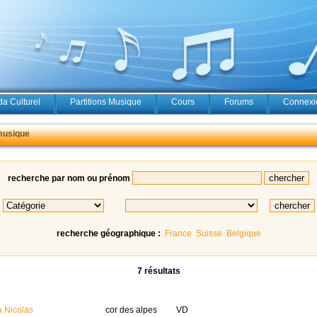
a Culturel
Partitions Musique
Cours
Forums
Connexio
musique
recherche par nom ou prénom
recherche géographique :
France
Suisse
Belgique
7 résultats
a Nicolas
cor des alpes
VD