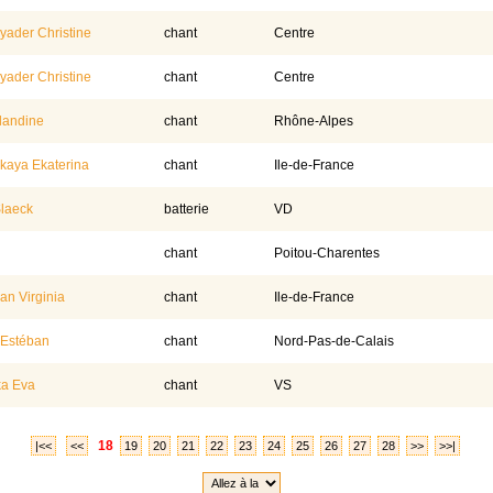
ader Christine
chant
Centre
ader Christine
chant
Centre
landine
chant
Rhône-Alpes
aya Ekaterina
chant
Ile-de-France
laeck
batterie
VD
chant
Poitou-Charentes
n Virginia
chant
Ile-de-France
 Estéban
chant
Nord-Pas-de-Calais
ka Eva
chant
VS
18
|<<
<<
19
20
21
22
23
24
25
26
27
28
>>
>>|