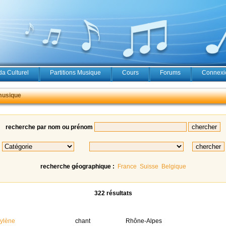
a Culturel
Partitions Musique
Cours
Forums
Connexio
musique
recherche par nom ou prénom
recherche géographique :
France
Suisse
Belgique
322 résultats
ylène
chant
Rhône-Alpes