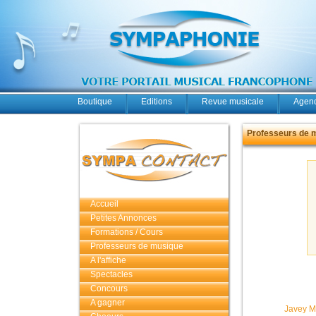
Boutique
Editions
Revue musicale
Agend
Professeurs de 
Accueil
Petites Annonces
Formations / Cours
Professeurs de musique
A l'affiche
Spectacles
Concours
A gagner
Javey M