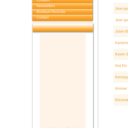
Choeurs
Newsletters
Jean-guy
Boutique Musicale
Contact
Jean-guy
Julien B
Kamensk
Kaven S
Keij Els
Kerovpya
Kirmser
Klirows