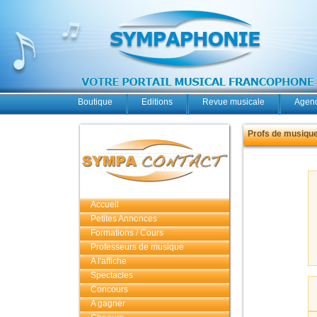
Boutique
Editions
Revue musicale
Agend
Profs de musique 
Accueil
Petites Annonces
Formations / Cours
Professeurs de musique
A l'affiche
Spectacles
Concours
A gagner