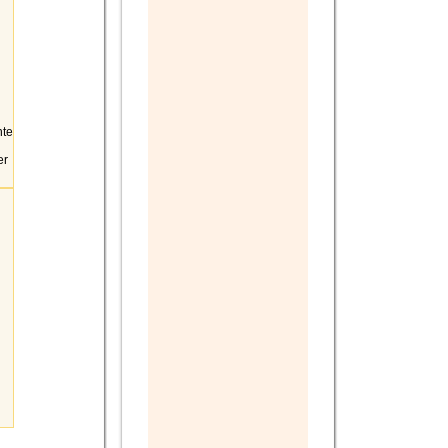
nte
er