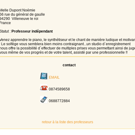
Melle Dupont Noémie
66 rue du général de gaulle
94290 Villeneuve le roi
France
Statut :
Professeur indépendant
Venez apprendre le piano, le synthétiseur et le chant de manière ludique et motiva
! Le solfège vous semblera bien moins contraignant...un studio d´enregistrement
nous offre la possibilité d´effectuer de multiples prises vous permettant ainsi de jug
vous même de vos progrès et de votre talent, assisté par une professionnelle !!
contact
EMAIL
0874589658
0688772884
retour à la liste des professeurs