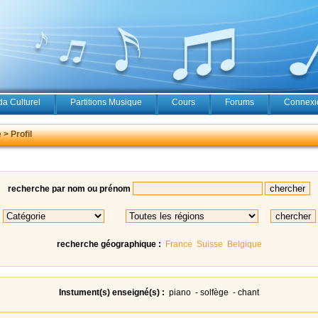
a Culturel
Partitions Musique
Cours
Forums
Connexio
> Profil
recherche par nom ou prénom
recherche géographique :
France
Suisse
Belgique
Instument(s) enseigné(s) :
piano - solfège - chant