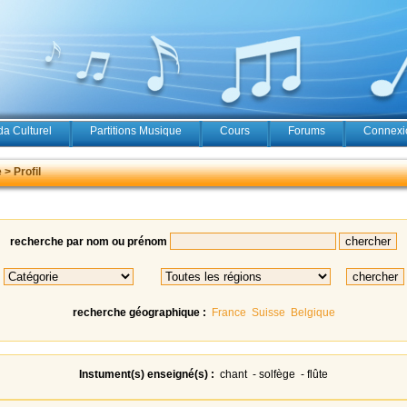
a Culturel
Partitions Musique
Cours
Forums
Connexio
> Profil
recherche par nom ou prénom
recherche géographique :
France
Suisse
Belgique
Instument(s) enseigné(s) :
chant - solfège - flûte