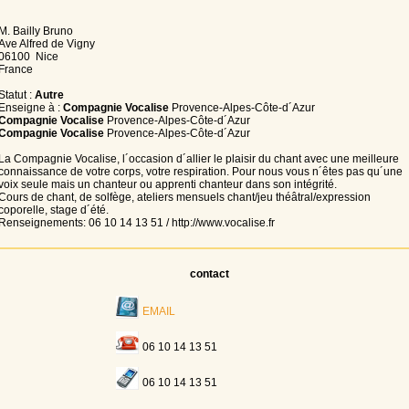
M. Bailly Bruno
Ave Alfred de Vigny
06100 Nice
France
Statut :
Autre
Enseigne à :
Compagnie Vocalise
Provence-Alpes-Côte-d´Azur
Compagnie Vocalise
Provence-Alpes-Côte-d´Azur
Compagnie Vocalise
Provence-Alpes-Côte-d´Azur
La Compagnie Vocalise, l´occasion d´allier le plaisir du chant avec une meilleure
connaissance de votre corps, votre respiration. Pour nous vous n´êtes pas qu´une
voix seule mais un chanteur ou apprenti chanteur dans son intégrité.
Cours de chant, de solfège, ateliers mensuels chant/jeu théâtral/expression
coporelle, stage d´été.
Renseignements: 06 10 14 13 51 / http://www.vocalise.fr
contact
EMAIL
06 10 14 13 51
06 10 14 13 51