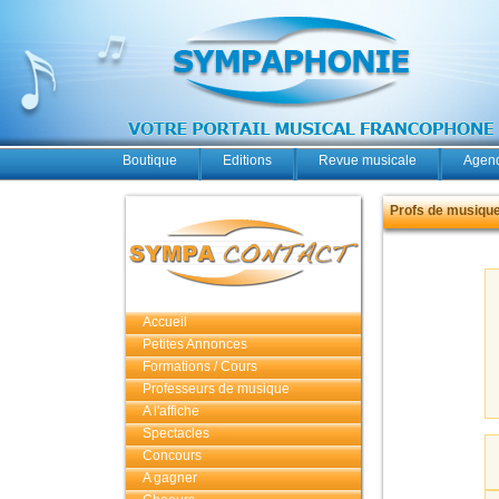
Boutique
Editions
Revue musicale
Agend
Profs de musique 
Accueil
Petites Annonces
Formations / Cours
Professeurs de musique
A l'affiche
Spectacles
Concours
A gagner