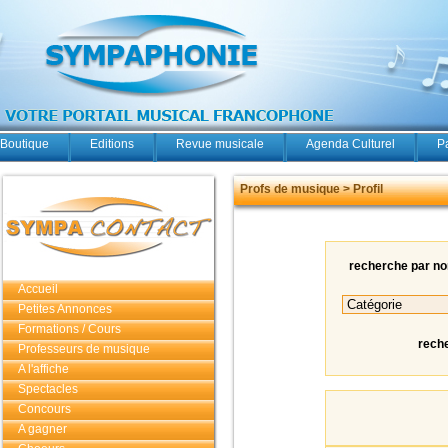
Boutique
Editions
Revue musicale
Agenda Culturel
P
Profs de musique > Profil
recherche par n
Accueil
Petites Annonces
Formations / Cours
rech
Professeurs de musique
A l'affiche
Spectacles
Concours
A gagner