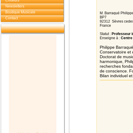
Choeurs
Newsletters
Boutique Musicale
M. Barraqué Philipp
BP7
Contact
92312 Sèvres cede
France
Statut :
Professeur 
Enseigne à :
Centre 
Philippe Barraqu
Conservatoire et 
Doctorat de musico
harmonique, Phili
recherches fondam
de conscience. Fo
Bilan individuel e