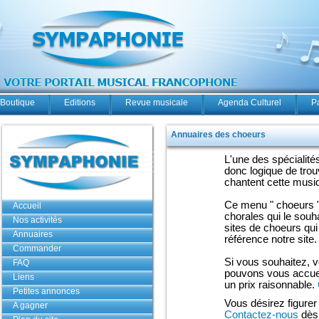
Boutique
Editions
Revue musicale
Agenda Culturel
P
Annuaires des choeurs
L'une des spécialit
donc logique de trou
chantent cette musiq
Ce menu " choeurs " 
Accueil
chorales qui le souh
Nos activités
sites de choeurs qu
Annuaires
référence notre site.
Commander
Si vous souhaitez, v
FAQ
pouvons vous accueil
Liens
un prix raisonnable.
Petites annonces
Vous désirez figurer 
A gagner
Contactez-nous
dès 