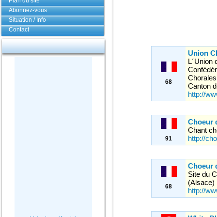
Plan du site
Abonnez-vous
Situation / Info
Contact
Union C
L´Union c
Confédér
Chorales
68
Canton d
http://w
Choeur 
Chant cho
http://c
91
Choeur 
Site du 
(Alsace)
68
http://w