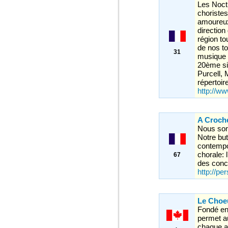
Les Noct
choristes
amoureux
directio
région t
de nos t
31
musique 
20ème si
Purcell, 
répertoire
http://w
A Croch
Nous som
Notre bu
contempor
chorale: l
67
des conce
http://p
Le Choe
Fondé en
permet a
chaque a