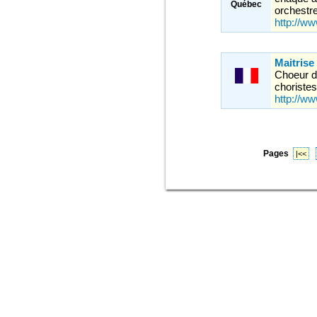
Québec
orchestre
http://w
Maitrise
Choeur d´
choristes
http://w
Pages
|<<