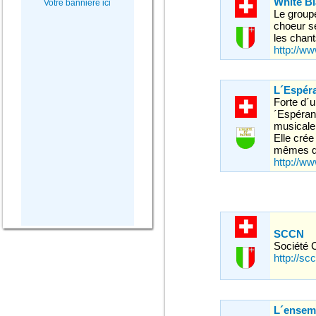
White Bl
Votre bannière ici
Le group
choeur se
les chant
http://w
L´Espéra
Forte d´
´Espéran
musicale,
Elle crée
mêmes da
http://ww
SCCN
Société 
http://sc
L´ensemb