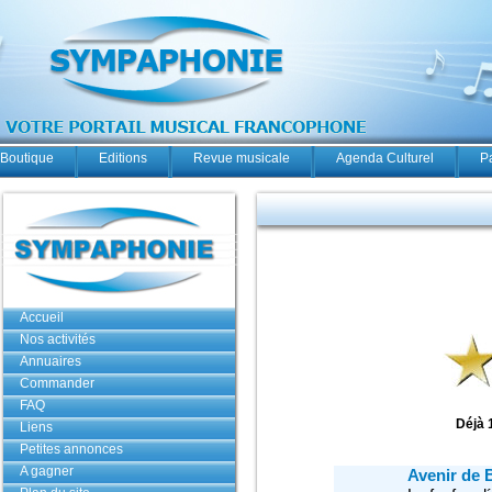
Boutique
Editions
Revue musicale
Agenda Culturel
P
Accueil
Nos activités
Annuaires
Commander
FAQ
Déjà 
Liens
Petites annonces
A gagner
Avenir de 