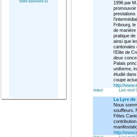
Votre bannière ici
1996 par M.
promouvoir 
prestations 
l’intermédi
Fribourg, le
de manière 
pratique de
ainsi que le
cantonales 
l’Elite de C
deux concer
Palais prin
uniforme, in
étudié dans 
coupe actue
http://www.e
Votez!
Lien mort 
La Lyre de
Nous somme
souffleurs. 
Fêtes Canto
contribution
manifestati
http://www.l