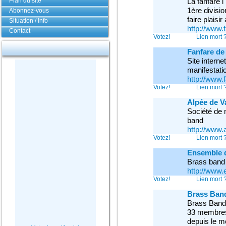
Plan du site
La fanfare 
1ère divisio
Abonnez-vous
faire plaisi
Situation / Info
http://www.
Contact
Votez!
Lien mort 
Fanfare de 
Site interne
manifestatio
http://www.f
Votez!
Lien mort 
Alpée de V
Société de 
band
http://www.
Votez!
Lien mort 
Ensemble d
Brass band 
http://www.
Votez!
Lien mort 
Brass Band
Brass Band 
33 membres 
depuis le m