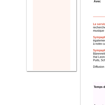
Avec
Le servi
recherche
musique c
Sympaph
également
à notre c
Sympapho
Bärenreit
Hal Leon
Puits, Sc
Diffusion
Temps d