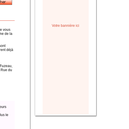
Votre bannière ici
ue vous
ine de la
sont
rent déjà
, Fuzeau,
a Rue du
eurs
lus le