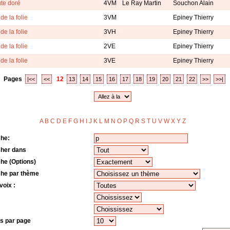
te doré
4VM
Le Ray Martin
Souchon Alain
de la folie
3VM
Epiney Thierry
de la folie
3VH
Epiney Thierry
de la folie
2VE
Epiney Thierry
de la folie
3VE
Epiney Thierry
Pages
12
|<<
<<
13
14
15
16
17
18
19
20
21
22
>>
>>|
A
B
C
D
E
F
G
H
I
J
K
L
M
N
O
P
Q
R
S
T
U
V
W
X
Y
Z
o
he:
her dans
he (Options)
he par thème
voix :
s par page