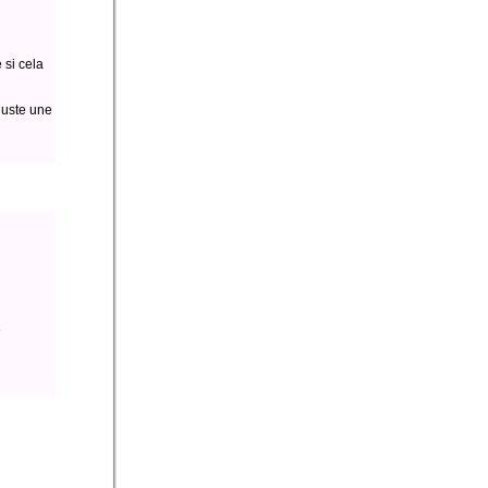
 si cela
juste une
e