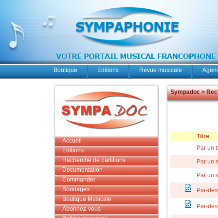
Boutique
Editions
Revue musicale
Agend
Sympadoc > Rech
Titre
Accueil
Par un b
Editions
Recherche de partitions
Par un 
Documentation
Par un s
Commander
Sondages
Par-dess
Boutique Musicale
Par-dess
Abonnez-vous