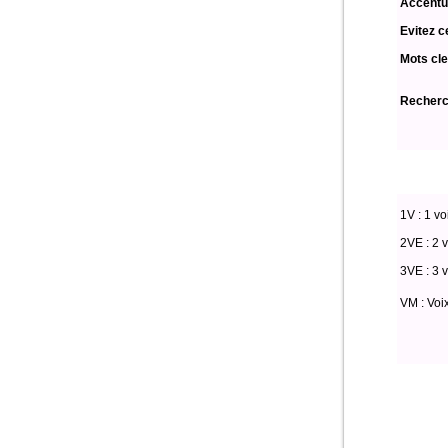
Accentu
Evitez c
Mots cle
Recherch
1V : 1 vo
2VE : 2 v
3VE : 3 v
VM : Voi