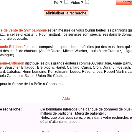
Pdf ?
Vidéo ?
ce de vente de Sympaphonie
est en mesure de vous fournir toutes les partitions q
z... si celles-ci existent ! Pour l'instant, nos services sont spécialisés dans le doma
horale et vocale.
onie-Editions
édite des compositions pour choeurs écrites par des musiciens qui 
 des chefs de choeurs. (André Ducret, Michel Waeber, Louis-Marc Crausaz,... figu
atalogue)
nie-Diffusion
distribue les plus grands éditeurs comme A Cœur Joie, Annie Bank,
er, Beuscher, Billaudot, Breitkopf & Härtel, Caillard, Carus, Cron, Durand, Foetisch
ard, Labatiaz, Henri Lemoine, Kunzelmann, Leduc, Résonances, Robert Martin, L
hola Cantorum, Schott, Union Ste Cécile, ...
 pour la Suisse de La Boîte à Chansons
Aide
e recherche :
Ce formulaire interroge une banque de données de plusi
milliers de partitions . Merci de patienter .
Notez que plus vous serez précis dans votre recherche, p
délai d'attente sera court.