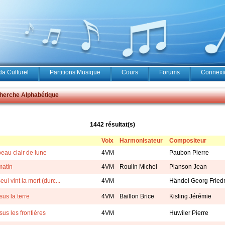
a Culturel
Partitions Musique
Cours
Forums
Connexio
erche Alphabétique
1442 résultat(s)
Voix
Harmonisateur
Compositeur
eau clair de lune
4VM
Paubon Pierre
matin
4VM
Roulin Michel
Planson Jean
eul vint la mort (durc...
4VM
Händel Georg Friedri
us la terre
4VM
Baillon Brice
Kisling Jérémie
us les frontières
4VM
Huwiler Pierre