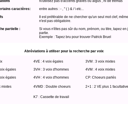
ations
N'utilisez pas d'accents graves ou aigus , ni de trémas
ertains caractères:
entre autres : - , " ( ) & / \ etc...
fs
Il est préférable de ne chercher qu'un seul mot clef, même
n'est pas obligatoire.
e partielle :
Si vous n'êtes pas sûr du nom, prénom, ou titre, tapez en 
partie.
Exemple : Tapez bru pour trouver Patrick Bruel
Abréviations à utiliser pour la recherche par voix
ix
4VE : 4 voix égales
3VM : 3 voix mixtes
oix égales
3VH : 3 voix d'hommes
4VM : 4 voix mixtes
oix égales
4VH : 4 voix d'hommes
CP: Choeurs parlés
x mixtes
4VMD : Double choeurs
2+1 : 2 VE plus 1 facultativ
K7 : Cassette de travail