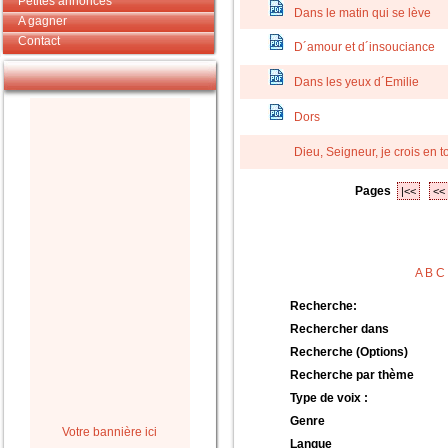
Petites annonces
Dans le matin qui se lève
A gagner
Contact
D´amour et d´insouciance
Dans les yeux d´Emilie
Dors
Dieu, Seigneur, je crois en to
Pages
|<<
<<
A
B
C
Recherche:
Rechercher dans
Recherche (Options)
Recherche par thème
Type de voix :
Genre
Votre bannière ici
Langue