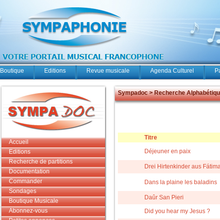
Boutique
Editions
Revue musicale
Agenda Culturel
P
Sympadoc > Recherche Alphabétiq
Titre
Accueil
Déjeuner en paix
Editions
Recherche de partitions
Drei Hirtenkinder aus Fátima 
Documentation
Commander
Dans la plaine les baladins
Sondages
Daûr San Pieri
Boutique Musicale
Abonnez-vous
Did you hear my Jesus ?