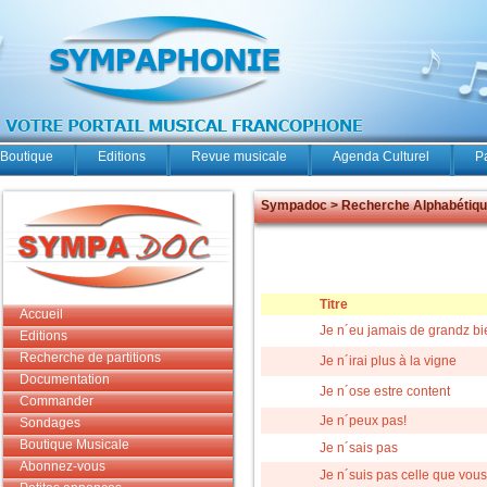
Boutique
Editions
Revue musicale
Agenda Culturel
P
Sympadoc > Recherche Alphabétiq
Titre
Accueil
Je n´eu jamais de grandz bi
Editions
Recherche de partitions
Je n´irai plus à la vigne
Documentation
Je n´ose estre content
Commander
Je n´peux pas!
Sondages
Boutique Musicale
Je n´sais pas
Abonnez-vous
Je n´suis pas celle que vous 