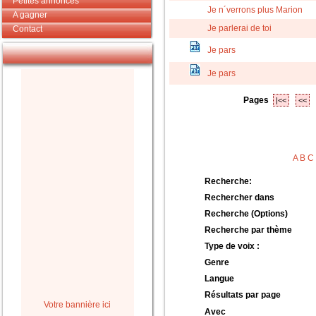
Petites annonces
Je n´verrons plus Marion
A gagner
Je parlerai de toi
Contact
Je pars
Je pars
Pages
|<<
<<
A
B
C
Recherche:
Rechercher dans
Recherche (Options)
Recherche par thème
Type de voix :
Genre
Langue
Résultats par page
Votre bannière ici
Avec