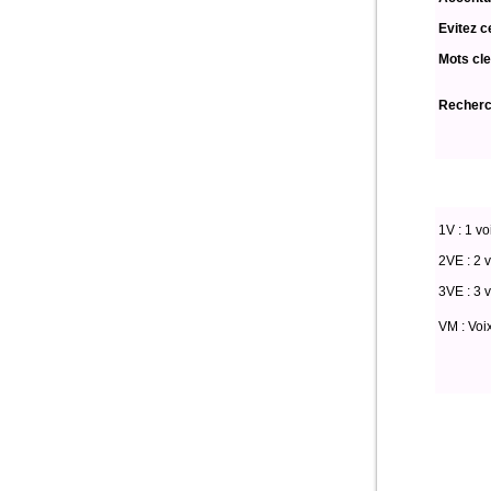
Evitez c
Mots cle
Recherch
1V : 1 vo
2VE : 2 v
3VE : 3 v
VM : Voi