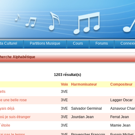
a Culturel
Partitions Musique
Cours
Forums
Connexio
erche Alphabétique
1203 résultat(s)
Voix
Harmonisateur
Compositeur
ells
3VE
le une belle rose
3VE
Lagger Oscar
yais déjà
3VE
Salvador Germinal
Aznavour Char
 où je suis étranger
3VE
Jourdan Jean
Ferrat Jean
´étoile
3VE
Mamie Jean
rai pas le temps
3VE
Provencher François
Fugain Michel