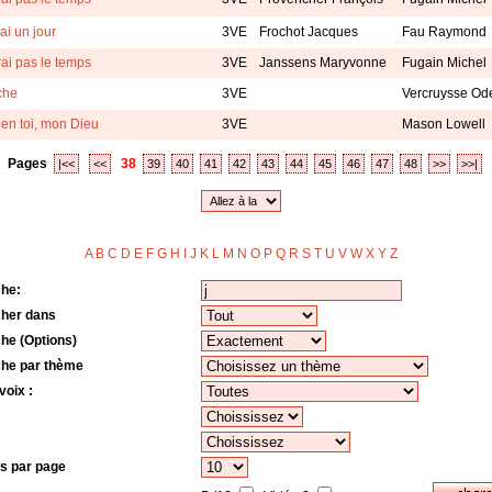
rai un jour
3VE
Frochot Jacques
Fau Raymond
rai pas le temps
3VE
Janssens Maryvonne
Fugain Michel
che
3VE
Vercruysse Ode
 en toi, mon Dieu
3VE
Mason Lowell
Pages
38
|<<
<<
39
40
41
42
43
44
45
46
47
48
>>
>>|
A
B
C
D
E
F
G
H
I
J
K
L
M
N
O
P
Q
R
S
T
U
V
W
X
Y
Z
o
he:
her dans
he (Options)
he par thème
voix :
s par page