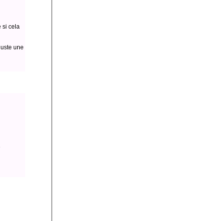
 si cela
juste une
e