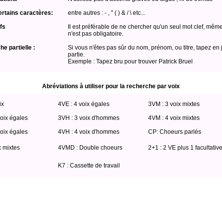
ertains caractères:
entre autres : - , " ( ) & / \ etc...
fs
Il est préférable de ne chercher qu'un seul mot clef, même
n'est pas obligatoire.
e partielle :
Si vous n'êtes pas sûr du nom, prénom, ou titre, tapez en 
partie.
Exemple : Tapez bru pour trouver Patrick Bruel
Abréviations à utiliser pour la recherche par voix
ix
4VE : 4 voix égales
3VM : 3 voix mixtes
oix égales
3VH : 3 voix d'hommes
4VM : 4 voix mixtes
oix égales
4VH : 4 voix d'hommes
CP: Choeurs parlés
x mixtes
4VMD : Double choeurs
2+1 : 2 VE plus 1 facultativ
K7 : Cassette de travail