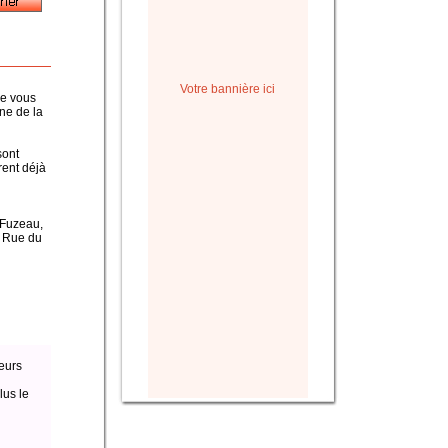
Votre bannière ici
ue vous
ine de la
sont
rent déjà
, Fuzeau,
a Rue du
eurs
lus le