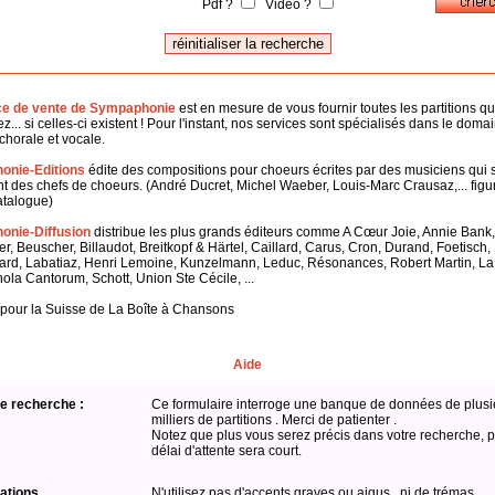
Pdf ?
Vidéo ?
ce de vente de Sympaphonie
est en mesure de vous fournir toutes les partitions q
z... si celles-ci existent ! Pour l'instant, nos services sont spécialisés dans le doma
horale et vocale.
onie-Editions
édite des compositions pour choeurs écrites par des musiciens qui 
 des chefs de choeurs. (André Ducret, Michel Waeber, Louis-Marc Crausaz,... figu
atalogue)
nie-Diffusion
distribue les plus grands éditeurs comme A Cœur Joie, Annie Bank,
er, Beuscher, Billaudot, Breitkopf & Härtel, Caillard, Carus, Cron, Durand, Foetisch
ard, Labatiaz, Henri Lemoine, Kunzelmann, Leduc, Résonances, Robert Martin, L
hola Cantorum, Schott, Union Ste Cécile, ...
 pour la Suisse de La Boîte à Chansons
Aide
e recherche :
Ce formulaire interroge une banque de données de plusi
milliers de partitions . Merci de patienter .
Notez que plus vous serez précis dans votre recherche, p
délai d'attente sera court.
ations
N'utilisez pas d'accents graves ou aigus , ni de trémas