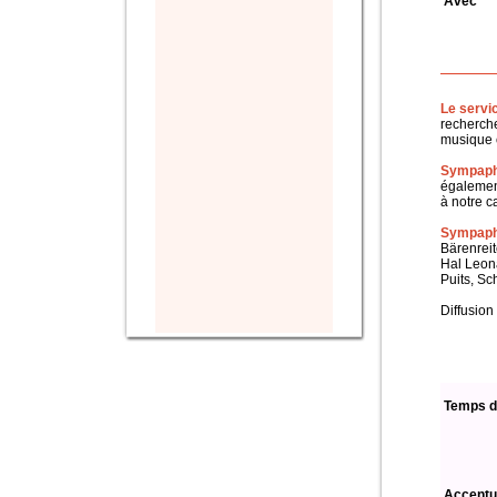
Avec
Le servi
recherche
musique c
Sympaph
également
à notre c
Sympapho
Bärenreit
Hal Leon
Puits, Sc
Diffusion
Temps d
Accentu