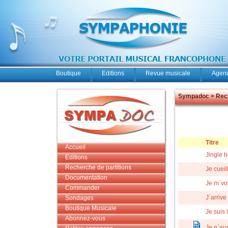
Boutique
Editions
Revue musicale
Agend
Sympadoc > Rech
Titre
Accueil
Jingle b
Editions
Recherche de partitions
Je cueil
Documentation
Je m´vo
Commander
J´arrive
Sondages
Boutique Musicale
Je suis l
Abonnez-vous
Je n´au