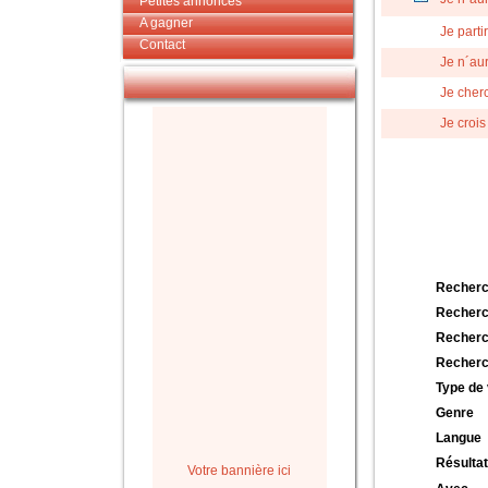
Petites annonces
A gagner
Je parti
Contact
Je n´au
Je cher
Je crois
Recherc
Recherc
Recherc
Recherc
Type de 
Genre
Langue
Résultat
Votre bannière ici