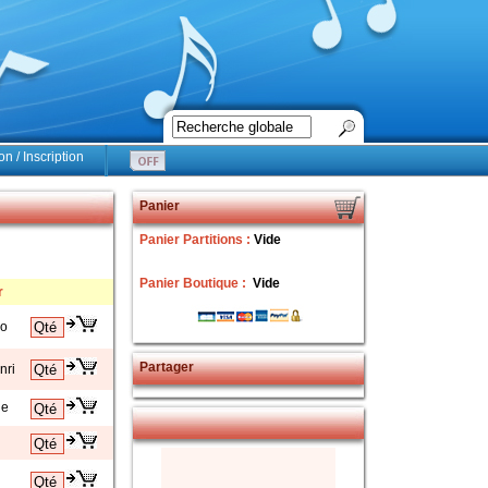
n / Inscription
Panier
Panier Partitions :
Vide
Panier Boutique :
Vide
r
no
Partager
nri
de