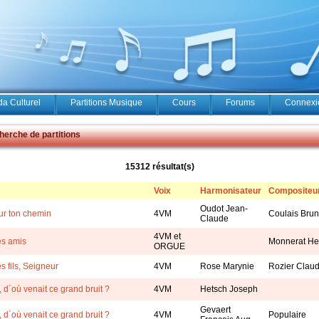
a Culturel
Partitions Musique
Cours
Forums
Connexio
erche de partitions
15312 résultat(s)
Voix
Harmonisateur
Compositeu
Oudot Jean-
ur ton chemin
4VM
Coulais Bru
Claude
4VM et
es amis
Monnerat He
ORGUE
es fils, Seigneur
4VM
Rose Marynie
Rozier Clau
, d´où venait ce grand bruit ?
4VM
Hetsch Joseph
Gevaert
, d´où venait ce grand bruit ?
4VM
Populaire