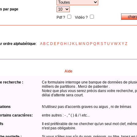
s par page
Pdf ?
Vidéo ?
ar ordre alphabétique
:
A
B
C
D
E
F
G
H
I
J
K
L
M
N
O
P
Q
R
S
T
U
V
W
X
Y
Z
Aide
e recherche :
Ce formulaire interroge une banque de données de plusi
milliers de partitions . Merci de patienter .
Notez que plus vous serez précis dans votre recherche, p
délai d'attente sera court.
ations
N'utilisez pas d'accents graves ou aigus , ni de trémas
ertains caractères:
entre autres : - , " ( ) & / \ etc...
fs
Il est préférable de ne chercher qu'un seul mot clef, même
n'est pas obligatoire.
e partielle :
Si vous n'êtes pas sûr du nom, prénom, ou titre, tapez en 