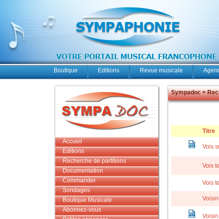
Boutique
Editions
Revue musicale
Agend
Sympadoc > Rech
Titre
Accueil
Vois s
Editions
Recherche de partitions
Vois t
Documentation
Commander
Vois t
Sondages
Voisin
Boutique Musicale
Abonnez-vous
Voisin