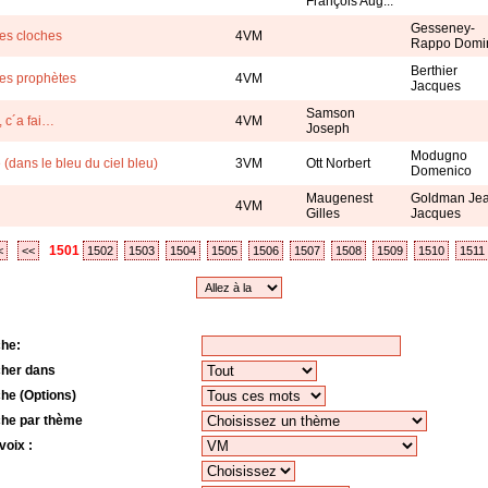
François Aug...
Gesseney-
des cloches
4VM
Rappo Domin
Berthier
des prophètes
4VM
Jacques
Samson
, c´a fai…
4VM
Joseph
Modugno
 (dans le bleu du ciel bleu)
3VM
Ott Norbert
Domenico
Maugenest
Goldman Je
4VM
Gilles
Jacques
1501
<
<<
1502
1503
1504
1505
1506
1507
1508
1509
1510
1511
he:
her dans
he (Options)
he par thème
voix :