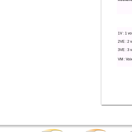
1V : 1 vo
2VE : 2 v
3VE : 3 v
VM : Voi
Select * from par