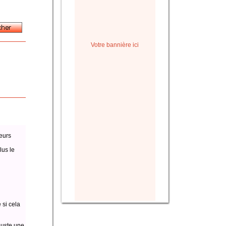
Votre bannière ici
eurs
lus le
 si cela
juste une