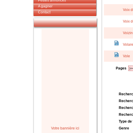
Petites annonces
A gagner
Voix 
Contact
Voix 
Voizin
Volare
Vole
Pages
|<
Recherc
Recherc
Recherc
Recherc
Type de 
Votre bannière ici
Genre