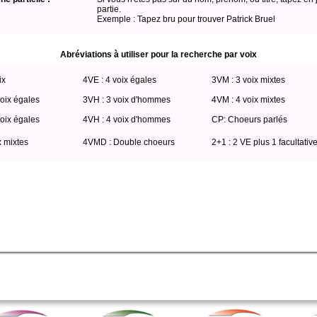
partie.
Exemple : Tapez bru pour trouver Patrick Bruel
Abréviations à utiliser pour la recherche par voix
ix
4VE : 4 voix égales
3VM : 3 voix mixtes
oix égales
3VH : 3 voix d'hommes
4VM : 4 voix mixtes
oix égales
4VH : 4 voix d'hommes
CP: Choeurs parlés
x mixtes
4VMD : Double choeurs
2+1 : 2 VE plus 1 facultativ
titio where (voix like '%VM%' or voix2 like '%VM%') AND web=0 order by titre ASC