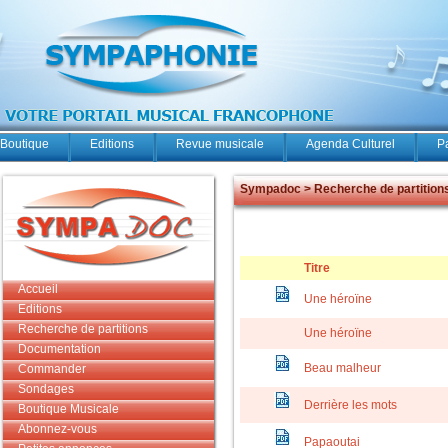
Boutique
Editions
Revue musicale
Agenda Culturel
P
Sympadoc > Recherche de partition
Titre
Accueil
Une héroïne
Editions
Recherche de partitions
Une héroïne
Documentation
Beau malheur
Commander
Sondages
Derrière les mots
Boutique Musicale
Abonnez-vous
Papaoutai