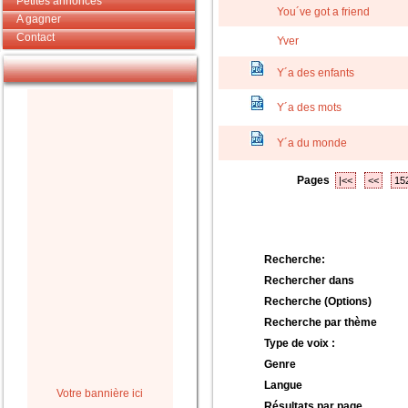
Petites annonces
You´ve got a friend
A gagner
Contact
Yver
Y´a des enfants
Y´a des mots
Y´a du monde
Pages
|<<
<<
15
Recherche:
Rechercher dans
Recherche (Options)
Recherche par thème
Type de voix :
Genre
Langue
Votre bannière ici
Résultats par page