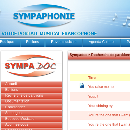
Boutique
Editions
Revue musicale
Agenda Culturel
P
Sympadoc > Recherche de partition
Titre
Accueil
You raise me up
Editions
Recherche de partitions
Youp !
Documentation
Your shining eyes
Commander
Sondages
You´re the one that I want
Boutique Musicale
Abonnez-vous
You´re the one that I want