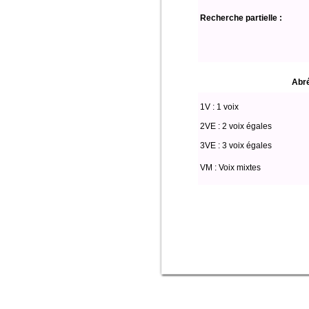
Recherche partielle :
Abré
1V : 1 voix
2VE : 2 voix égales
3VE : 3 voix égales
VM : Voix mixtes
Select * from partitio where (voix lik