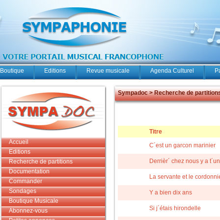
Boutique
Editions
Revue musicale
Agenda Culturel
P
Sympadoc > Recherche de partition
Titre
Accueil
C´est un garcon marinier
Editions
Derrièr´ chez nous y a t´u
Recherche de partitions
Documentation
La servante et le cordonni
Commander
Sondages
Y a bien dix ans
Boutique Musicale
Si j´étais hirondelle
Abonnez-vous