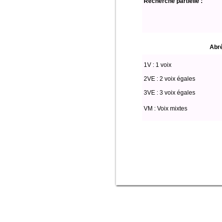
Recherche partielle :
Abré
1V : 1 voix
2VE : 2 voix égales
3VE : 3 voix égales
VM : Voix mixtes
Select * from partitio where (voix li