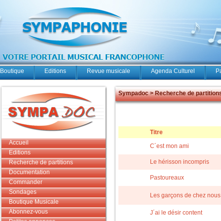
Boutique
Editions
Revue musicale
Agenda Culturel
P
Sympadoc > Recherche de partition
Titre
Accueil
C´est mon ami
Editions
Le hérisson incompris
Recherche de partitions
Documentation
Pastoureaux
Commander
Sondages
Les garçons de chez nous
Boutique Musicale
Abonnez-vous
J´ai le désir content