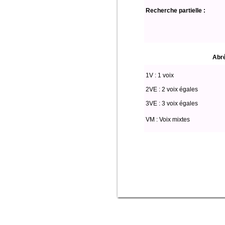
Recherche partielle :
Abré
1V : 1 voix
2VE : 2 voix égales
3VE : 3 voix égales
VM : Voix mixtes
Select * from partitio where (voix li