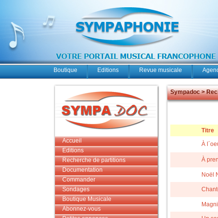
Boutique
Editions
Revue musicale
Agend
Sympadoc > Rech
Titre
Accueil
À l´oe
Editions
À pren
Recherche de partitions
Documentation
Noël 
Commander
Sondages
Chanto
Boutique Musicale
Magnif
Abonnez-vous