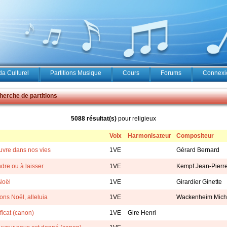
a Culturel
Partitions Musique
Cours
Forums
Connexio
erche de partitions
5088 résultat(s)
pour religieux
Voix
Harmonisateur
Compositeur
uvre dans nos vies
1VE
Gérard Bernard
dre ou à laisser
1VE
Kempf Jean-Pierr
Noël
1VE
Girardier Ginette
ns Noël, alleluia
1VE
Wackenheim Mich
icat (canon)
1VE
Gire Henri