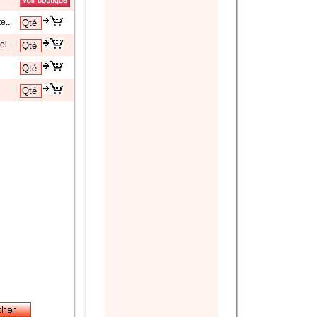
e...
el