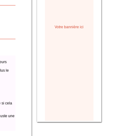
Votre bannière ici
eurs
lus le
 si cela
juste une