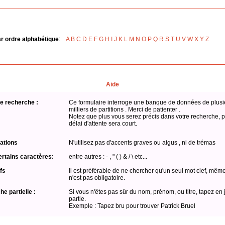
ar ordre alphabétique
:
A
B
C
D
E
F
G
H
I
J
K
L
M
N
O
P
Q
R
S
T
U
V
W
X
Y
Z
Aide
e recherche :
Ce formulaire interroge une banque de données de plusi
milliers de partitions . Merci de patienter .
Notez que plus vous serez précis dans votre recherche, p
délai d'attente sera court.
ations
N'utilisez pas d'accents graves ou aigus , ni de trémas
ertains caractères:
entre autres : - , " ( ) & / \ etc...
fs
Il est préférable de ne chercher qu'un seul mot clef, même
n'est pas obligatoire.
e partielle :
Si vous n'êtes pas sûr du nom, prénom, ou titre, tapez en 
partie.
Exemple : Tapez bru pour trouver Patrick Bruel