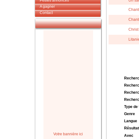
Petites annonces
Un sa
A gagner
Chant
Contact
Chanto
Christ
Litani
Recherc
Recherc
Recherc
Recherc
Type de 
Genre
Langue
Résultat
Votre bannière ici
Avec