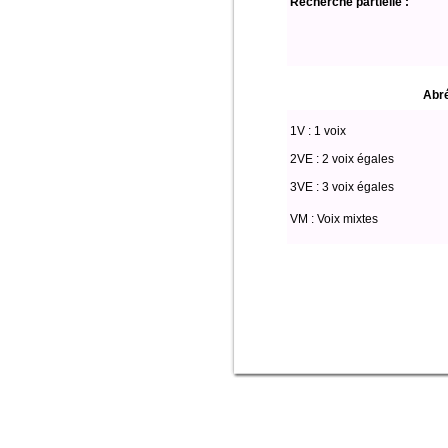
Recherche partielle :
Abré
1V : 1 voix
2VE : 2 voix égales
3VE : 3 voix égales
VM : Voix mixtes
Select * from partitio where (voix l