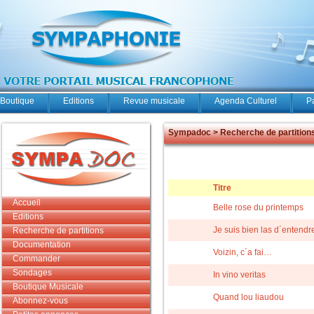
Boutique
Editions
Revue musicale
Agenda Culturel
P
Sympadoc > Recherche de partition
Titre
Accueil
Belle rose du printemps
Editions
Je suis bien las d´entendr
Recherche de partitions
Documentation
Voizin, c´a fai…
Commander
Sondages
In vino veritas
Boutique Musicale
Quand lou liaudou
Abonnez-vous