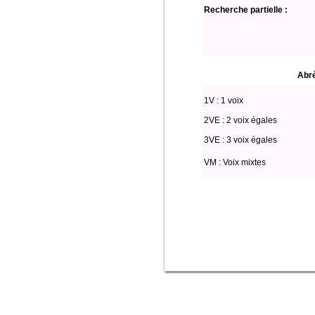
Recherche partielle :
Abré
1V : 1 voix
2VE : 2 voix égales
3VE : 3 voix égales
VM : Voix mixtes
Select * from partitio where (voix l