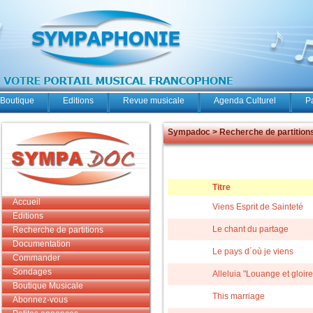
Boutique
Editions
Revue musicale
Agenda Culturel
P
Sympadoc > Recherche de partition
Titre
Accueil
Viens Esprit de Sainteté
Editions
Le chant du partage
Recherche de partitions
Documentation
Le pays d´où je viens
Commander
Sondages
Alleluia "Louange et gloire
Boutique Musicale
This marriage
Abonnez-vous