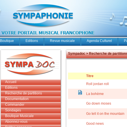
Boutique
Editions
Revue musicale
Agenda Culturel
P
Sympadoc > Recherche de partition
Titre
Accueil
Roll jordan roll
Editions
Recherche de partitions
La bohème
Documentation
Go down moses
Commander
Sondages
Go tell it on the mountain
Boutique Musicale
Abonnez-vous
Good news