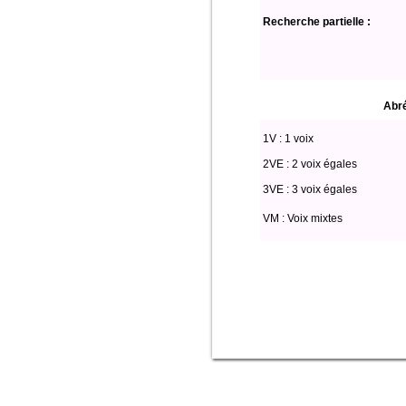
Recherche partielle :
Abré
1V : 1 voix
2VE : 2 voix égales
3VE : 3 voix égales
VM : Voix mixtes
Select * from partitio where (voix l