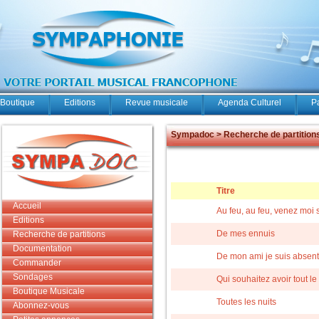
Boutique
Editions
Revue musicale
Agenda Culturel
P
Sympadoc > Recherche de partition
Titre
Accueil
Au feu, au feu, venez moi 
Editions
De mes ennuis
Recherche de partitions
Documentation
De mon ami je suis absen
Commander
Sondages
Qui souhaitez avoir tout le 
Boutique Musicale
Toutes les nuits
Abonnez-vous