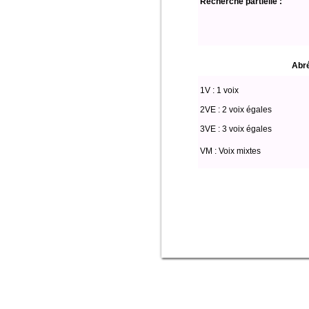
Recherche partielle :
Abré
1V : 1 voix
2VE : 2 voix égales
3VE : 3 voix égales
VM : Voix mixtes
Select * from partitio where (voix li