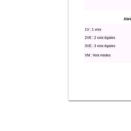
Abré
1V : 1 voix
2VE : 2 voix égales
3VE : 3 voix égales
VM : Voix mixtes
Select * from partitio where (voix l