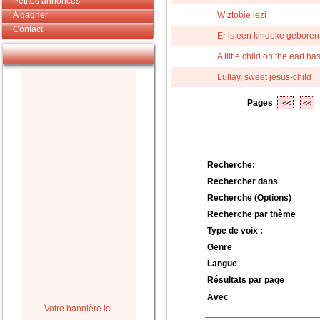
Petites annonces
A gagner
W ztobie lezi
Contact
Er is een kindeke geboren
A little child on the eart h
Lullay, sweet jesus-child
Pages
|<<
<<
Recherche:
Rechercher dans
Recherche (Options)
Recherche par thème
Type de voix :
Genre
Langue
Résultats par page
Avec
Votre bannière ici