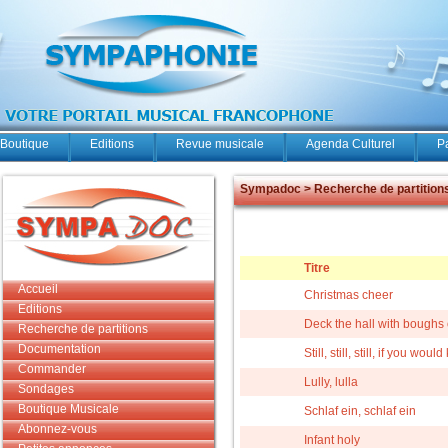
Boutique
Editions
Revue musicale
Agenda Culturel
P
Sympadoc > Recherche de partition
Titre
Accueil
Christmas cheer
Editions
Deck the hall with boughs 
Recherche de partitions
Documentation
Still, still, still, if you woul
Commander
Lully, lulla
Sondages
Boutique Musicale
Schlaf ein, schlaf ein
Abonnez-vous
Infant holy