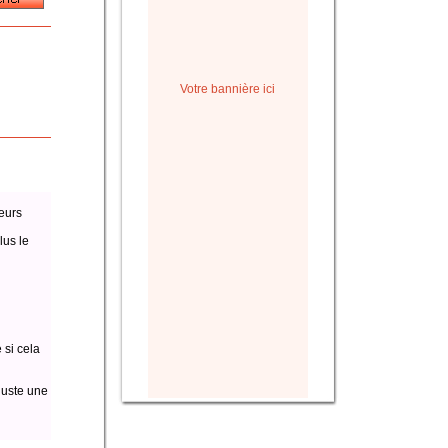
Votre bannière ici
eurs
lus le
 si cela
juste une