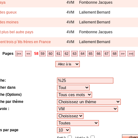
aya
4VM
Fombonne Jacques
 des gueux
4VM
Lallement Bernard
 des moines
4VM
Lallement Bernard
st plus bel autre pays
4VM
Fombonne Jacques
ient trois p´tits frères en France
4VM
Lallement Bernard
Pages
58
|<<
<<
59
60
61
62
63
64
65
66
67
68
>>
>>|
he:
her dans
he (Options)
he par thème
voix :
s par page