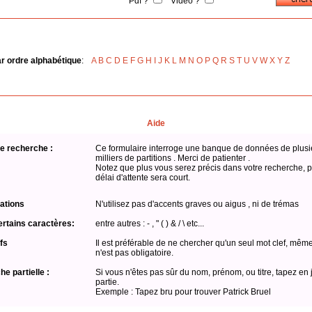
Pdf ?
Vidéo ?
ar ordre alphabétique
:
A
B
C
D
E
F
G
H
I
J
K
L
M
N
O
P
Q
R
S
T
U
V
W
X
Y
Z
Aide
e recherche :
Ce formulaire interroge une banque de données de plusi
milliers de partitions . Merci de patienter .
Notez que plus vous serez précis dans votre recherche, p
délai d'attente sera court.
ations
N'utilisez pas d'accents graves ou aigus , ni de trémas
ertains caractères:
entre autres : - , " ( ) & / \ etc...
fs
Il est préférable de ne chercher qu'un seul mot clef, même
n'est pas obligatoire.
e partielle :
Si vous n'êtes pas sûr du nom, prénom, ou titre, tapez en 
partie.
Exemple : Tapez bru pour trouver Patrick Bruel