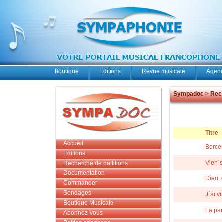
Boutique
Editions
Revue musicale
Agend
Sympadoc > Rech
Titre
Accueil
Berce
Editions
Vien´s
Recherche de partitions
Documentation
Dieu, 
Commander
Sondages
J´ai v
Boutique Musicale
La par
Abonnez-vous