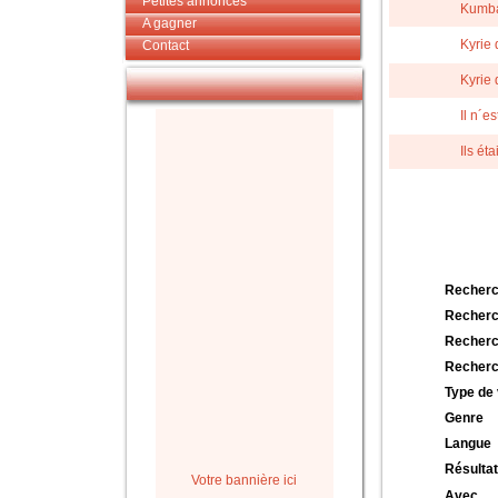
Petites annonces
Kumb
A gagner
Kyrie
Contact
Kyrie
Il n´e
Ils éta
Recherc
Recherc
Recherc
Recherc
Type de 
Genre
Langue
Résultat
Votre bannière ici
Avec