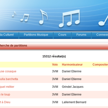
a Culturel
Partitions Musique
Cours
Forums
Connexio
erche de partitions
15312 résultat(s)
Voix
Harmonisateur
Composite
use cosaque
3VM
Daniel Etienne
ulla barchetta
3VM
Daniel Etienne
quel métier
3VM
Grindel Jacques
u le loup
3VM
Daniel Etienne
t à Dieu
3VM
Lallement Bernard