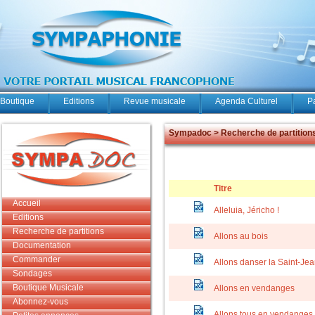
Boutique
Editions
Revue musicale
Agenda Culturel
P
Sympadoc > Recherche de partition
Titre
Accueil
Alleluia, Jéricho !
Editions
Recherche de partitions
Allons au bois
Documentation
Commander
Allons danser la Saint-Je
Sondages
Boutique Musicale
Allons en vendanges
Abonnez-vous
Allons tous en vendanges