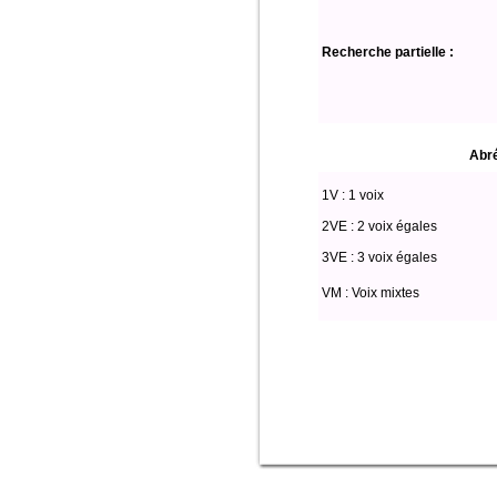
Recherche partielle :
Abré
1V : 1 voix
2VE : 2 voix égales
3VE : 3 voix égales
VM : Voix mixtes
Select * from partitio where (voix lik