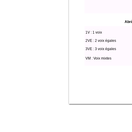
Abré
1V : 1 voix
2VE : 2 voix égales
3VE : 3 voix égales
VM : Voix mixtes
Select * from partitio where Fete='No