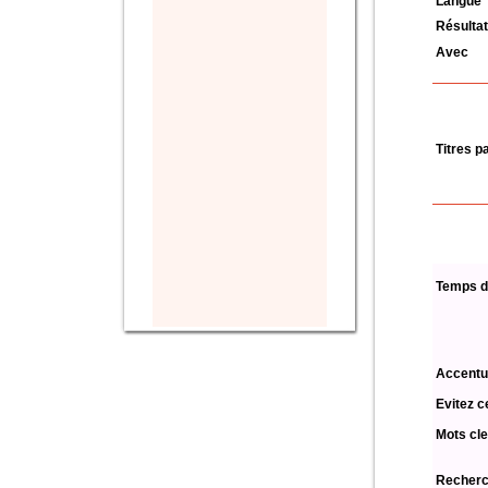
Langue
Résultat
Avec
Titres p
Temps d
Accentu
Evitez c
Mots cle
Recherch