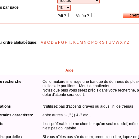
s par page
Pdf ?
Vidéo ?
ar ordre alphabétique
:
A
B
C
D
E
F
G
H
I
J
K
L
M
N
O
P
Q
R
S
T
U
V
W
X
Y
Z
Aide
e recherche :
Ce formulaire interroge une banque de données de plusi
milliers de partitions . Merci de patienter .
Notez que plus vous serez précis dans votre recherche, p
délai d'attente sera court.
ations
N'utilisez pas d'accents graves ou aigus , ni de trémas
ertains caractères:
entre autres : - , " ( ) & / \ etc...
fs
Il est préférable de ne chercher qu'un seul mot clef, même
n'est pas obligatoire.
e partielle :
Si vous n'êtes pas sûr du nom, prénom, ou titre, tapez en 