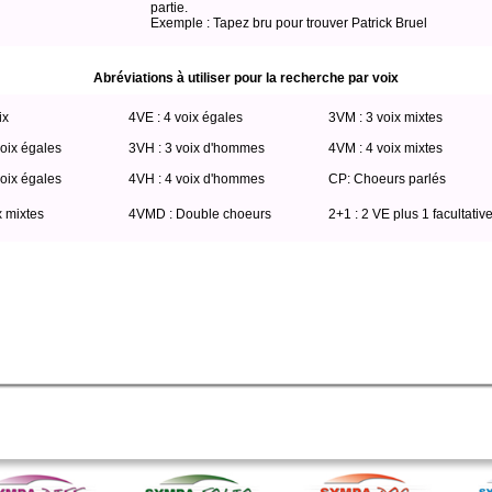
partie.
Exemple : Tapez bru pour trouver Patrick Bruel
Abréviations à utiliser pour la recherche par voix
ix
4VE : 4 voix égales
3VM : 3 voix mixtes
oix égales
3VH : 3 voix d'hommes
4VM : 4 voix mixtes
oix égales
4VH : 4 voix d'hommes
CP: Choeurs parlés
x mixtes
4VMD : Double choeurs
2+1 : 2 VE plus 1 facultativ
rtitio where edition='SPPH' AND web=0 order by HARMONIS ASC