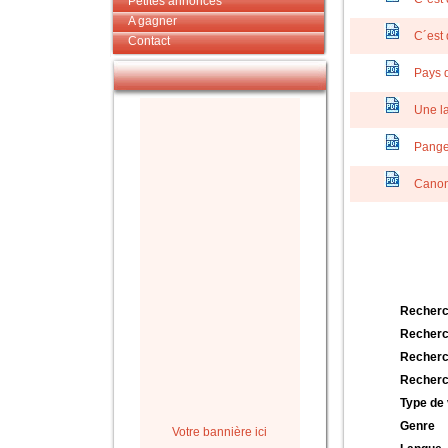
Petites annonces
A gagner
C´est 
Contact
Pays 
Une la
Pange
Canon
Recherc
Recherc
Recherc
Recherc
Type de 
Genre
Votre bannière ici