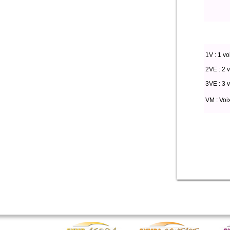
1V : 1 vo
2VE : 2 v
3VE : 3 v
VM : Voi
select * from pa