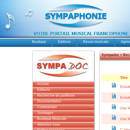
Boutique
Editions
Revue musicale
Agend
Sympadoc > Rech
Titre
Accueil
Ecout
Editions
Recherche de partitions
Ecout
Documentation
Commander
Une îl
Sondages
Boutique Musicale
Une îl
Abonnez-vous
C´est 