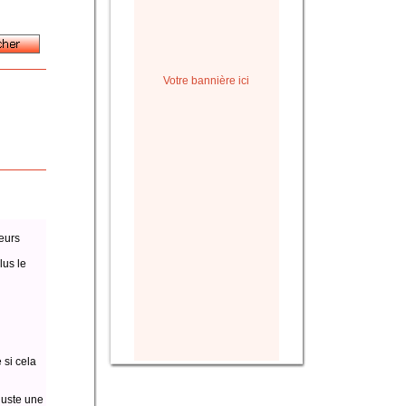
Votre bannière ici
eurs
lus le
 si cela
juste une