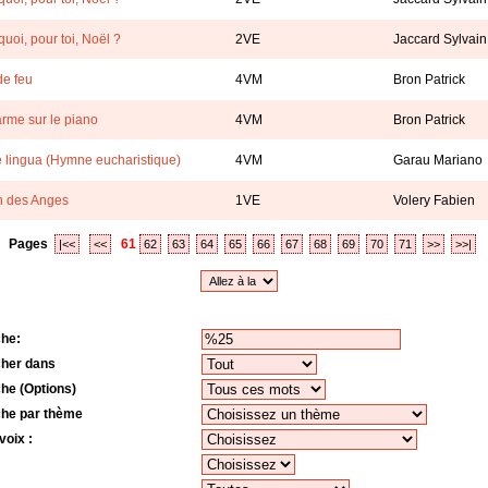
quoi, pour toi, Noël ?
2VE
Jaccard Sylvain
de feu
4VM
Bron Patrick
rme sur le piano
4VM
Bron Patrick
 lingua (Hymne eucharistique)
4VM
Garau Mariano
 des Anges
1VE
Volery Fabien
Pages
61
|<<
<<
62
63
64
65
66
67
68
69
70
71
>>
>>|
he:
her dans
he (Options)
he par thème
voix :