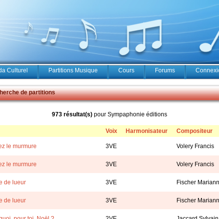
a Culturel
Partitions Musique
Cours
Forums
Connexio
erche de partitions
973 résultat(s)
pour Sympaphonie éditions
Voix
Harmonisateur
Compositeur
ez le murmure
3VE
Volery Francis
ez le murmure
3VE
Volery Francis
e de lueur
3VE
Fischer Marian
e de lueur
3VE
Fischer Marian
quoi, pour toi, Noël ?
2VE
Jaccard Sylvain