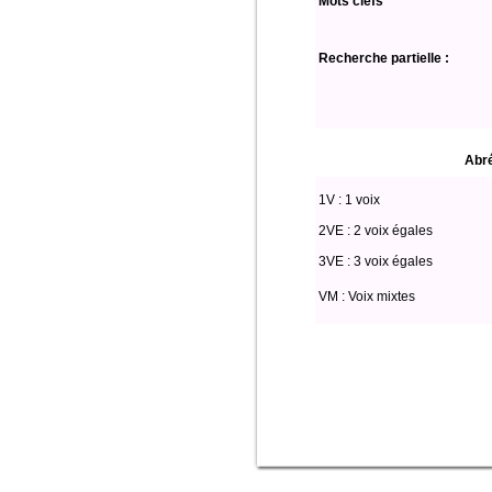
Mots clefs
Recherche partielle :
Abré
1V : 1 voix
2VE : 2 voix égales
3VE : 3 voix égales
VM : Voix mixtes
Select * from partitio where genre='R