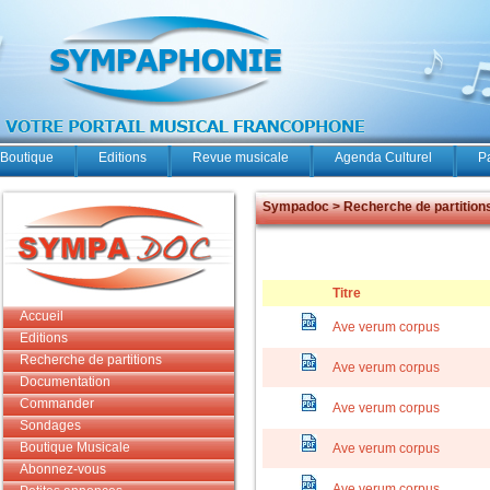
Boutique
Editions
Revue musicale
Agenda Culturel
P
Sympadoc > Recherche de partition
Titre
Accueil
Ave verum corpus
Editions
Recherche de partitions
Ave verum corpus
Documentation
Commander
Ave verum corpus
Sondages
Boutique Musicale
Ave verum corpus
Abonnez-vous
Ave verum corpus