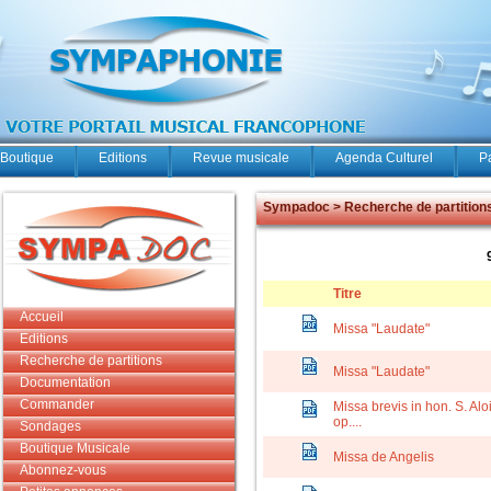
Boutique
Editions
Revue musicale
Agenda Culturel
P
Sympadoc > Recherche de partition
Titre
Accueil
Missa "Laudate"
Editions
Recherche de partitions
Missa "Laudate"
Documentation
Commander
Missa brevis in hon. S. Al
op....
Sondages
Boutique Musicale
Missa de Angelis
Abonnez-vous