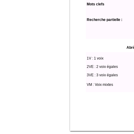
Mots clefs
Recherche partielle :
Abré
1V : 1 voix
2VE : 2 voix égales
3VE : 3 voix égales
VM : Voix mixtes
select * from partitio where edition='