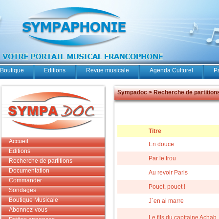
Boutique
Editions
Revue musicale
Agenda Culturel
P
Sympadoc > Recherche de partition
Titre
Accueil
En douce
Editions
Par le trou
Recherche de partitions
Documentation
Au revoir Paris
Commander
Pouet, pouet !
Sondages
Boutique Musicale
J´en ai marre
Abonnez-vous
Le fils du capitaine Achab