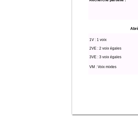
Recherche partielle :
Abré
1V : 1 voix
2VE : 2 voix égales
3VE : 3 voix égales
VM : Voix mixtes
Select * from partitio where (voix l