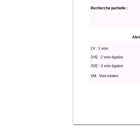
Recherche partielle :
Abré
1V : 1 voix
2VE : 2 voix égales
3VE : 3 voix égales
VM : Voix mixtes
Select * from partitio where (voix lik