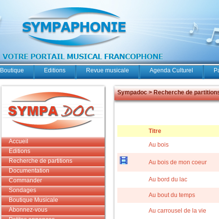
Boutique
Editions
Revue musicale
Agenda Culturel
P
Sympadoc > Recherche de partition
Titre
Accueil
Au bois
Editions
Recherche de partitions
Au bois de mon coeur
Documentation
Au bord du lac
Commander
Sondages
Au bout du temps
Boutique Musicale
Abonnez-vous
Au carrousel de la vie