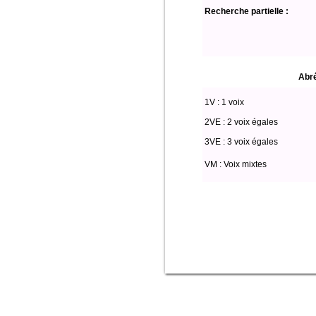
Recherche partielle :
Abré
1V : 1 voix
2VE : 2 voix égales
3VE : 3 voix égales
VM : Voix mixtes
Select * from partitio where (voix li