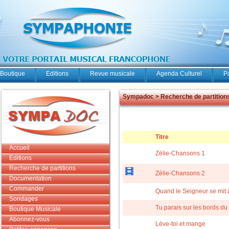
Boutique
Editions
Revue musicale
Agenda Culturel
P
Sympadoc > Recherche de partition
Titre
Accueil
Zélie-Chansons 1
Editions
Recherche de partitions
Zélie-Chansons 2
Documentation
Commander
Quand le Seigneur se mit 
Sondages
Tu parais sur les bords du
Boutique Musicale
Abonnez-vous
Lève-toi et mange