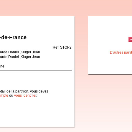
-de-France
Réf. STOP2
arde Daniel ,Kluger Jean
D'autres part
arde Daniel ,Kluger Jean
ane
étail de la partition, vous devez
ompte
ou
vous identifier
.