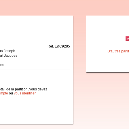
Réf. E&C9285
a Joseph
D'autres part
ert Jacques
ane
étail de la partition, vous devez
ompte
ou
vous identifier
.