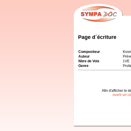
Page d´écriture
Compositeur
Kosm
Auteur
Prév
Nbre de Voix
1VE
Genre
Prof
Afin d'afficher le d
ouvrir un c