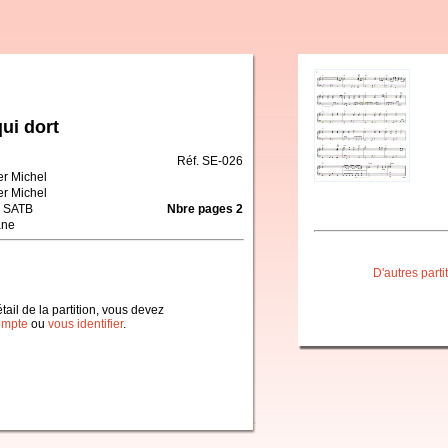
ui dort
Réf. SE-026
er Michel
er Michel
 SATB
Nbre pages 2
ane
D'autres part
étail de la partition, vous devez
ompte
ou
vous identifier
.