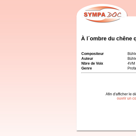
À l´ombre du chêne q
Compositeur
Bühl
Auteur
Bühl
Nbre de Voix
4VM
Genre
Prof
Afin d'afficher le d
ouvrir un c