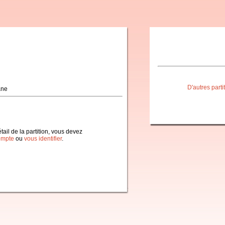
D'autres part
ane
étail de la partition, vous devez
ompte
ou
vous identifier
.