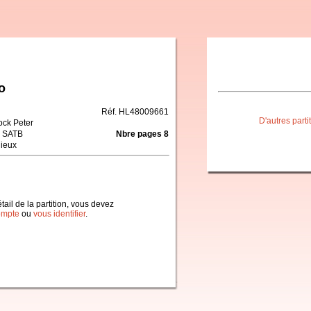
o
Réf. HL48009661
D'autres part
ock Peter
 SATB
Nbre pages 8
gieux
étail de la partition, vous devez
ompte
ou
vous identifier
.