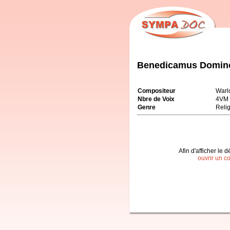
Benedicamus Domin
Compositeur
Warl
Nbre de Voix
4VM
Genre
Reli
Afin d'afficher le d
ouvrir un c