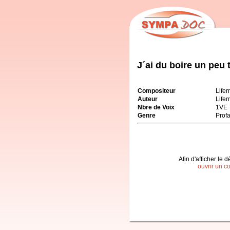
J´ai du boire un peu 
Compositeur
Life
Auteur
Life
Nbre de Voix
1VE
Genre
Prof
Afin d'afficher le d
ouvrir un c