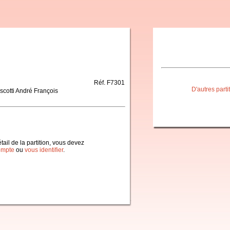
Réf. F7301
D'autres part
scotti André François
étail de la partition, vous devez
ompte
ou
vous identifier
.