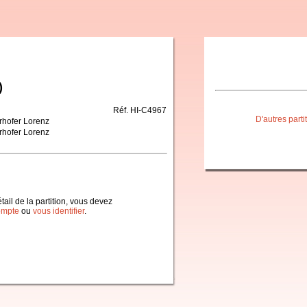
)
Réf. HI-C4967
D'autres part
rhofer Lorenz
rhofer Lorenz
étail de la partition, vous devez
ompte
ou
vous identifier
.