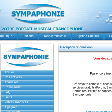
Boutique
Editions
Revue musicale
Agenda Culturel
P
Inscription / Connexion
Vous devez v
Accueil
Pas encore inscr
Nos activités
Annuaires
Créez votre compte et accéde
Commander
services gratuits (Forum, S
Annuaires, Petites annonces
FAQ
Sympaphonie.
Liens
Petites annonces
A gagner