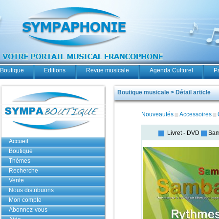
Boutique
Editions
Revue musicale
Agenda Culturel
P
Boutique musicale > Détail article
Nouveautés
Accessoires
Livret - DVD
Sam
Accueil
Boutique
Thèmes
Recherche
Vente
Nous distribuons
Mon compte
Abonnez-vous