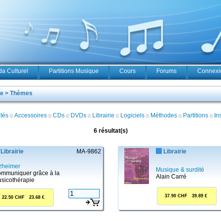
a Culturel
Partitions Musique
Cours
Forums
Connexio
le > Thèmes
tés
Accessoires
CDs
DVDs
Librairie
Logiciels
Méthodes
Partitions
In
6 résultat(s)
Librairie
MA-9862
Librairie
zheimer
Musique & surdité
mmuniquer grâce à la
Alain Carré
sicothérapie
37.90 CHF 39.89 €
22.50 CHF 23.68 €