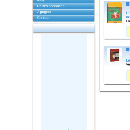
Aide
Petites annonces
A gagner
Hi
mu
Contact
Lo
La
Ve