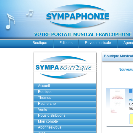
Boutique
Editions
Revue musicale
Agend
Boutique Musica
Nouveau
Accueil
Boutique
Thèmes
Al
Recherche
Co
mu
Vente
Nous distribuons
Mon compte
Abonnez-vous