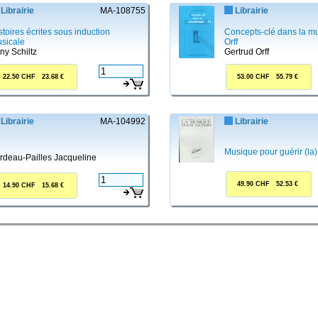
Librairie
MA-108755
Librairie
stoires écrites sous induction
Concepts-clé dans la m
sicale
Orff
ny Schiltz
Gertrud Orff
22.50 CHF 23.68 €
53.00 CHF 55.79 €
Librairie
MA-104992
Librairie
Musique pour guérir (la)
rdeau-Pailles Jacqueline
49.90 CHF 52.53 €
14.90 CHF 15.68 €