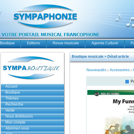
Boutique
Editions
Revue musicale
Agenda Culturel
P
Boutique musicale > Détail article
Nouveautés
Accessoires
Pa
Accueil
Boutique
Thèmes
Recherche
Vente
Nous distribuons
Mon compte
Abonnez-vous