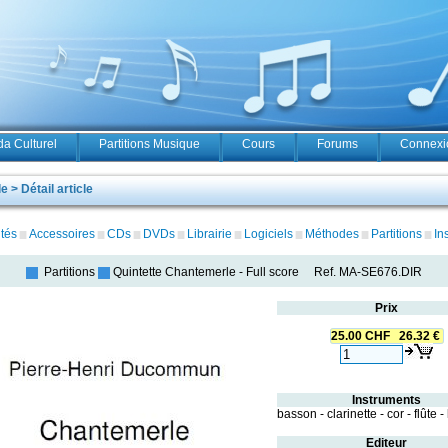
a Culturel
Partitions Musique
Cours
Forums
Connexio
 > Détail article
tés
Accessoires
CDs
DVDs
Librairie
Logiciels
Méthodes
Partitions
In
Partitions
Quintette Chantemerle
-
Full score
Ref.
MA-SE676.DIR
Prix
25.00 CHF 26.32 €
Instruments
basson - clarinette - cor - flûte 
Editeur