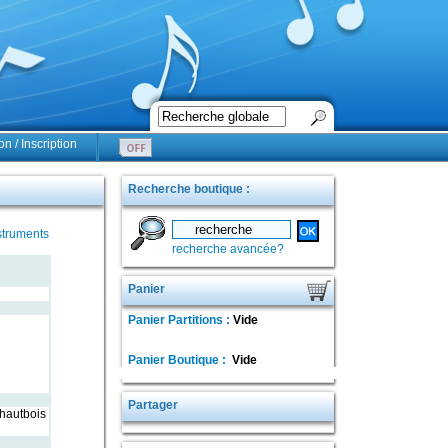
n / Inscription
Recherche boutique :
struments
recherche avancée?
Panier
Panier Partitions :
Vide
Panier Boutique :
Vide
Partager
- hautbois