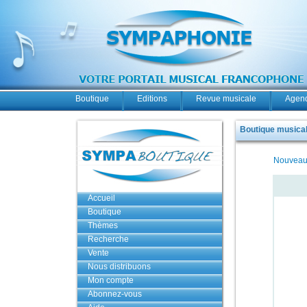
Boutique
Editions
Revue musicale
Agend
Boutique musicale
Nouveau
Accueil
Boutique
Thèmes
Recherche
Vente
Nous distribuons
Mon compte
Abonnez-vous