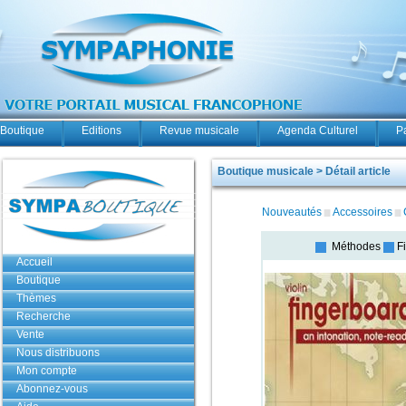
Boutique
Editions
Revue musicale
Agenda Culturel
P
Boutique musicale > Détail article
Nouveautés
Accessoires
Méthodes
F
Accueil
Boutique
Thèmes
Recherche
Vente
Nous distribuons
Mon compte
Abonnez-vous