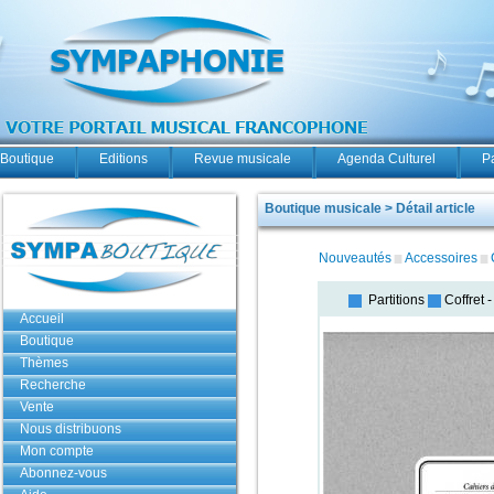
Boutique
Editions
Revue musicale
Agenda Culturel
P
Boutique musicale > Détail article
Nouveautés
Accessoires
Partitions
Coffret
Accueil
Boutique
Thèmes
Recherche
Vente
Nous distribuons
Mon compte
Abonnez-vous