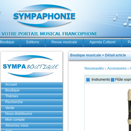
Boutique
Editions
Revue musicale
Agenda Culturel
P
Boutique musicale > Détail article
Nouveautés
Accessoires
Instruments
Flûte sop
Accueil
Boutique
Thèmes
Recherche
Vente
Nous distribuons
Mon compte
Abonnez-vous